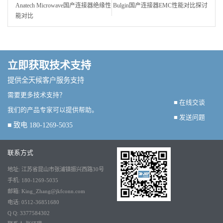
Anatech Microwave国产连接器绝缘性
Bulgin国产连接器EMC性能对比探讨
能对比
立即获取技术支持
提供全天候客户服务支持
需要更多技术支持？
■ 在线交谈
我们的产品专家可以提供帮助。
■ 发送问题
■ 致电 180-1269-5035
联系方式
地址: 江苏省昆山市张浦镇振兴西路30号
手机: 180-1269-5035
邮箱: King_Zhang@jkfconn.com
电话: 0512-36851680
Q Q: 3377584302