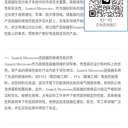
连接器在现代电子系统中的作用至关重要，其绝缘性能直接影响到设备的稳定
性和安全性。Anatech Microwave，作为国际知名的连接器品牌，其绝缘性能广
泛应用于高频通信、军事、航天等领域。随着国内连接器技术的不断发展，国
扫一扫
产连接器的绝缘性能逐步迎头赶上，在某些领域开始具备与进口品牌竞争的实
立刻咨询我们
力。本文将通过对比分析，探讨国产连接器和Anatech Microwave连接器在绝缘
性能上的差异，帮助用户更好地选择适合的产品。
一、Anatech Microwave连接器的绝缘性能优势
Anatech Microwave作为高频连接器领域的领导者，凭借其在设计和材料上的优
势，其产品的绝缘性能在行业内处于领先地位。Anatech Microwave连接器采用
了先进的绝缘材料，如PTFE（聚四氟乙烯）、PFA（聚氟乙烯）等高性能塑
料，这些材料在高温、恶劣环境下仍能保持出色的电气隔离效果，有效防止电
流泄漏和短路现象。此外，Anatech Microwave连接器的绝缘设计经过严格的测
试和优化，能够在高频、大电压的工作条件下依然提供稳定的性能。其高绝缘
性和高频率下的低损耗特性，使得这些连接器在通信、航空、军工等领域广泛
应用，并在实际应用中得到了验证。