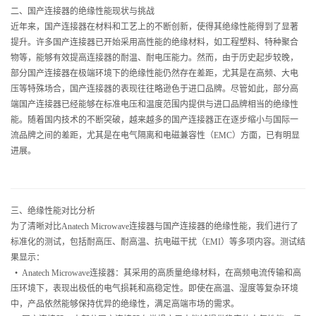
二、国产连接器的绝缘性能现状与挑战
近年来，国产连接器在材料和工艺上的不断创新，使得其绝缘性能得到了显著
提升。许多国产连接器已开始采用高性能的绝缘材料，如工程塑料、特种聚合
物等，能够有效提高连接器的耐温、耐电压能力。然而，由于历史起步较晚，
部分国产连接器在极端环境下的绝缘性能仍然存在差距，尤其是在高频、大电
压等特殊场合，国产连接器的表现往往略逊色于进口品牌。尽管如此，部分高
端国产连接器已经能够在标准电压和温度范围内提供与进口品牌相当的绝缘性
能。随着国内技术的不断突破，越来越多的国产连接器正在逐步缩小与国际一
流品牌之间的差距，尤其是在电气隔离和电磁兼容性（EMC）方面，已有明显
进展。
三、绝缘性能对比分析
为了清晰对比Anatech Microwave连接器与国产连接器的绝缘性能，我们进行了
标准化的测试，包括耐高压、耐高温、抗电磁干扰（EMI）等多项内容。测试结
果显示：
• Anatech Microwave连接器：其采用的高质量绝缘材料，在高频电流传输和高
压环境下，表现出极低的电气损耗和高稳定性。即使在高温、湿度等复杂环境
中，产品依然能够保持优异的绝缘性，满足高端市场的需求。