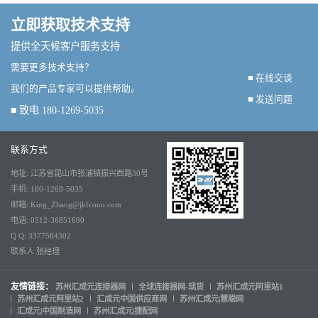
立即获取技术支持
提供全天候客户服务支持
需要更多技术支持？
■ 在线交谈
我们的产品专家可以提供帮助。
■ 发送问题
■ 致电 180-1269-5035
联系方式
地址: 江苏省昆山市张浦镇振兴西路30号
手机: 180-1269-5035
邮箱: King_Zhang@jkfconn.com
电话: 0512-36851680
Q Q: 3377584302
联系人:张经理
友情链接：
苏州汇成元连接器网
全球连接器网-现货
苏州汇成元阿里站1
苏州汇成元阿里站2
汇成元中国供应商网
苏州汇成元|慧聪网
汇成元|中国制造网
苏州汇成元|捷配网