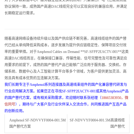
对于大多数数据中心、服务器互连及交换机应用，只要接口、电气性能及高速
协议保持一致，成熟国产高速DAC线缆完全可以实现良好的兼容应用，并满足
长期稳定运行需求。
随着高速网络设备持续升级以及国产供应链不断完善，高速线缆组件的国产替
代已经从单纯降低采购成本，逐步发展为提升供应链稳定性、保障项目交付效
率的重要举措。对于Amphenol Cables on Demand **SF-SFPP2EACTV-001**这类
高速DAC线缆而言，在确保接口兼容、传输性能、信号完整性及可靠性满足应
用要求的前提下，成熟的国产替代产品已能够广泛应用于服务器、交换机、存
储系统、数据中心及人工智能计算平台等多个领域，为客户提供更加灵活、高
效且具有成本优势的互连解决方案。
我们长期专注于Amphenol系列连接器及高速线束组件的国产化兼容替代研发与
行业应用解决方案。如果您正在寻找SF-SFPP2EACTV-001或其他Amphenol产品
的国产替代方案，或有相关采购需求，欢迎随时联系张经理（
18665383950，微
信同号
），期待与广大客户及行业伙伴深入交流合作，共同推进国产互连产品
的创新应用。
Amphenol SF-NDVVYF0004-001.5M
SF-NDVVYF0004-001.5M高速线缆
国产替代方案
国产替代