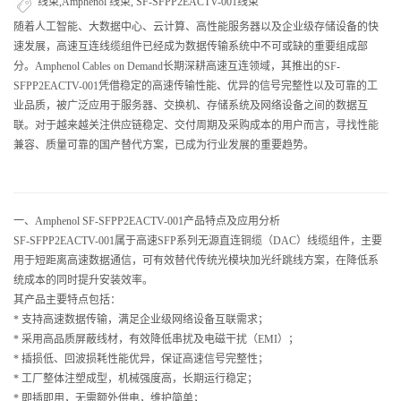
线束,Amphenol 线束, SF-SFPP2EACTV-001线束
随着人工智能、大数据中心、云计算、高性能服务器以及企业级存储设备的快
速发展，高速互连线缆组件已经成为数据传输系统中不可或缺的重要组成部
分。Amphenol Cables on Demand长期深耕高速互连领域，其推出的SF-
SFPP2EACTV-001凭借稳定的高速传输性能、优异的信号完整性以及可靠的工
业品质，被广泛应用于服务器、交换机、存储系统及网络设备之间的数据互
联。对于越来越关注供应链稳定、交付周期及采购成本的用户而言，寻找性能
兼容、质量可靠的国产替代方案，已成为行业发展的重要趋势。
一、Amphenol SF-SFPP2EACTV-001产品特点及应用分析
SF-SFPP2EACTV-001属于高速SFP系列无源直连铜缆（DAC）线缆组件，主要
用于短距离高速数据通信，可有效替代传统光模块加光纤跳线方案，在降低系
统成本的同时提升安装效率。
其产品主要特点包括：
* 支持高速数据传输，满足企业级网络设备互联需求；
* 采用高品质屏蔽线材，有效降低串扰及电磁干扰（EMI）；
* 插损低、回波损耗性能优异，保证高速信号完整性；
* 工厂整体注塑成型，机械强度高，长期运行稳定；
* 即插即用，无需额外供电，维护简单；