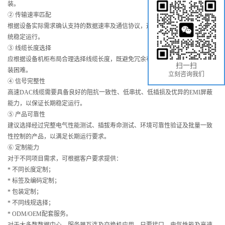
装。
② 传输速率匹配
根据设备实际需求确认支持的数据速率及通信协议，避免因速率不匹配影响系
统稳定运行。
③ 线缆长度选择
应根据设备机柜布局合理选择线缆长度，既避免冗余布线，也防止过短造成安
扫一扫
装困难。
立刻咨询我们
④ 信号完整性
高速DAC线缆需要具备良好的阻抗一致性、低串扰、低插损及优异的EMI屏蔽
能力，以保证长期稳定运行。
⑤ 产品可靠性
建议选择经过完整电气性能测试、插拔寿命测试、环境可靠性验证及批量一致
性控制的产品，以满足长期运行要求。
⑥ 定制能力
对于不同项目需求，可根据客户要求提供：
* 不同长度定制；
* 标签及编码定制；
* 包装定制；
* 不同线规选择；
* ODM/OEM配套服务。