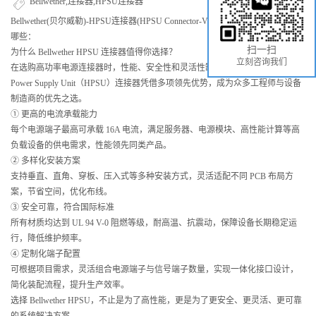
Bellwether,连接器,HPSU连接器
Bellwether(贝尔威勒)-HPSU连接器(HPSU Connector-Vertical)是什么以及特点有
哪些：
扫一扫
为什么 Bellwether HPSU 连接器值得你选择？
立刻咨询我们
在选购高功率电源连接器时，性能、安全性和灵活性缺一不可。Bellwether High
Power Supply Unit（HPSU）连接器凭借多项领先优势，成为众多工程师与设备
制造商的优先之选。
① 更高的电流承载能力
每个电源端子最高可承载 16A 电流，满足服务器、电源模块、高性能计算等高
负载设备的供电需求，性能领先同类产品。
② 多样化安装方案
支持垂直、直角、穿板、压入式等多种安装方式，灵活适配不同 PCB 布局方
案，节省空间，优化布线。
③ 安全可靠，符合国际标准
所有材质均达到 UL 94 V-0 阻燃等级，耐高温、抗震动，保障设备长期稳定运
行，降低维护频率。
④ 定制化端子配置
可根据项目需求，灵活组合电源端子与信号端子数量，实现一体化接口设计，
简化装配流程，提升生产效率。
选择 Bellwether HPSU，不止是为了高性能，更是为了更安全、更灵活、更可靠